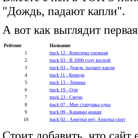
"Дождь, падают капли".
А вот как выглядит первая
Рейтинг
Название
1
track 12 - Королева снежная
2
track 03 - В 2000 году весной
3
track 03 - Дождь, падают капли
4
track 11 - Корида
5
track 13 - Лирика
6
track 19 - Оля
7
track 23 - Свечи
8
track 07 - Мне старушка одна
9
track 09 - Караван анаши
10
track 02 - Анютки нет, Анютка cпит
Стоит добавить, что сайт